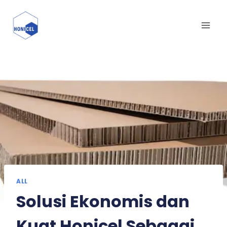
Skip
to
content
ALL
Solusi Ekonomis dan
Kuat Honicel Sebagai